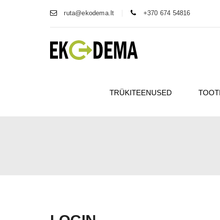
|
ruta@ekodema.lt
+370 674 54816
TRÜKITEENUSED
TOOT