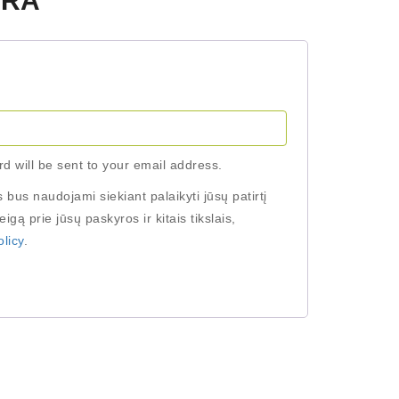
YRA
d
rd will be sent to your email address.
us naudojami siekiant palaikyti jūsų patirtį
eigą prie jūsų paskyros ir kitais tikslais,
olicy
.