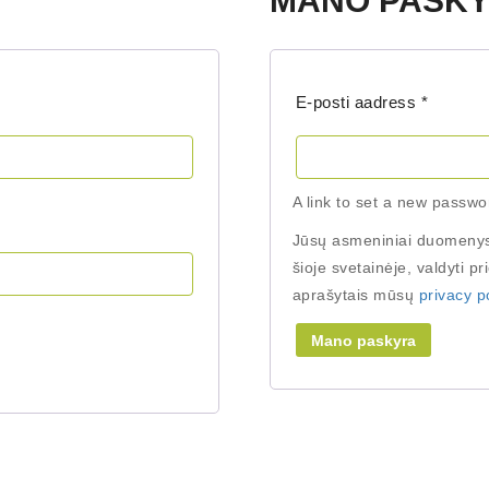
MANO PASK
Require
E-posti aadress
*
A link to set a new passwo
Jūsų asmeniniai duomenys b
šioje svetainėje, valdyti pri
aprašytais mūsų
privacy p
Mano paskyra