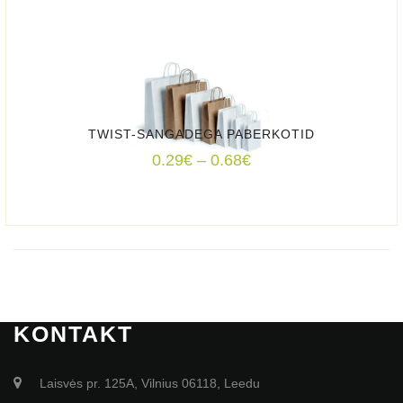
TWIST-SANGADEGA PABERKOTID
Price
0.29
€
–
0.68
€
range:
0.29€
through
0.68€
KONTAKT
Laisvės pr. 125A, Vilnius 06118, Leedu