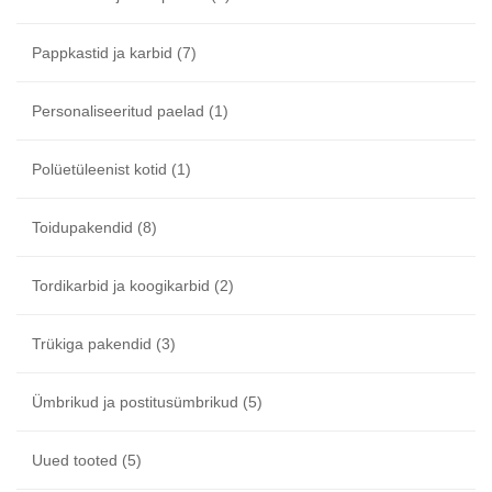
Pappkastid ja karbid
(7)
Personaliseeritud paelad
(1)
Polüetüleenist kotid
(1)
Toidupakendid
(8)
Tordikarbid ja koogikarbid
(2)
Trükiga pakendid
(3)
Ümbrikud ja postitusümbrikud
(5)
Uued tooted
(5)