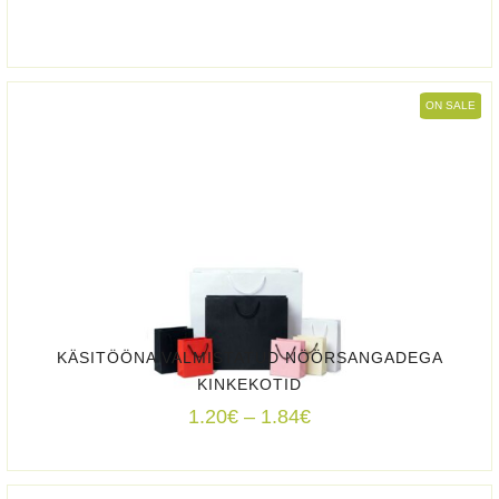
range:
0.24€
through
0.34€
ON SALE
KÄSITÖÖNA VALMISTATUD NÖÖRSANGADEGA
KINKEKOTID
Price
1.20
€
–
1.84
€
range:
1.20€
through