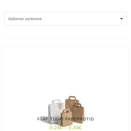
FLAT TÜÜPI PABERKOTID
Price
0.24
€
–
0.34
€