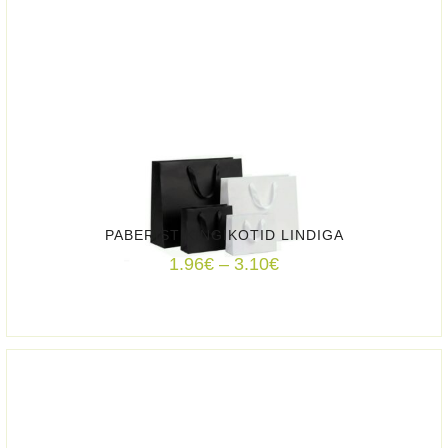
1.84€
PABERIST KINGIKOTID LINDIGA
Price
1.96
€
–
3.10
€
range:
1.96€
through
3.10€